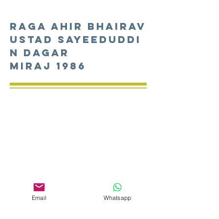
Raga Ahir Bhairav
USTAD Sayeeduddi
n Dagar
Miraj 1986
Raga Ahir Bhairav
SMT. Gangubai
Email
Whatsapp
Hangal