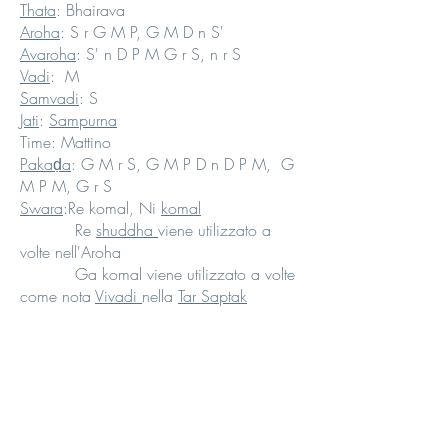
Thata
: Bhairava
Aroha
: S r G M P, G M D n S'
Avaroha
: S' n D P M G r S, n r S
Vadi
: M
Samvadi
: S
Jati
:
Sampurna
Time: Mattino
Pakaḍa
: G M r S, G M P D n D P M, G
M P M, G r S
Swara
:Re komal, Ni
komal
Re
shuddha
viene utilizzato a
volte nell'Aroha
Ga komal viene utilizzato a volte
come nota
Vivadi
nella
Tar Saptak