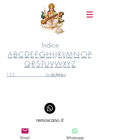
Indice
A
-
B
-
C
-
D
-
E
-
F
-
G
-
H
-
I
-
J
-
K
-
L
-
M
-
N
-
O
-
P
-
Q
-
R
-
S
-
T
-
U
-
V
-
W
-
X
-
Y
-
Z
123.
Imdādḵẖānī
remoscano.it
Email
Whatsapp