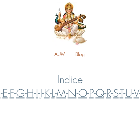
AUM
Blog
Indice
D
-
E
-
F
-
G
-
H
-
I
-
J
-
K
-
L
-
M
-
N
-
O
-
P
-
Q
-
R
-
S
-
T
-
U
-
V
a