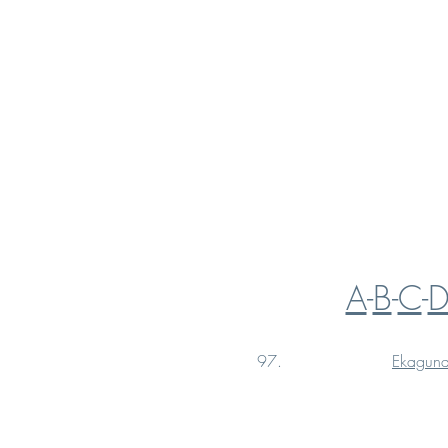
A
-
B
-
C
-
97.
Ekagun