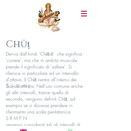
Chūṭ
Deriva dall'hindi 'Chūṭnā' che significa
'correre', ma che in ambito musicale
prende il significato di 'saltare'. Si
riferisce in particolare ad un intervallo
d'ottava. Il Chūṭ rientra all'interno dei
Ṥabdālaṁkāra. Nell'uso comune anche
gli altri intervalli, tranne quello di
seconda, vengono definiti Chūṭ, ad
esempio se si dovesse prendere in
riferimento una scala pentatonica
S R M P N
verranno considerati tali gli intervalli di