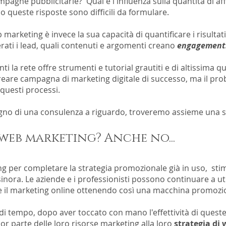
pagne pubblicitarie? Qual è l'influenza sulla quantità di aff
 queste risposte sono difficili da formulare.
marketing è invece la sua capacità di quantificare i risultati
ti i lead, quali contenuti e argomenti creano
engagement.
 la rete offre strumenti e tutorial grautiti e di altissima qu
creare campagna di marketing digitale di successo, ma il pro
questi processi.
ogno di una consulenza a riguardo, troveremo assieme una so
web marketing? Anche no...
ing per completare la strategia promozionale già in uso, st
sinora. Le aziende e i professionisti possono continuare a uti
e il marketing online ottenendo così una macchina promozio
di tempo, dopo aver toccato con mano l'effettività di queste
r parte delle loro risorse marketing alla loro
strategia di