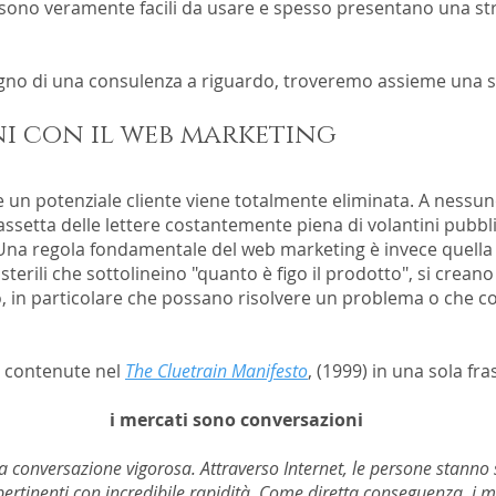
ono veramente facili da usare e spesso presentano una stru
ogno di una consulenza a riguardo, troveremo assieme una so
ni con il web marketing
are un potenziale cliente viene totalmente eliminata. A nessun
 cassetta delle lettere costantemente piena di volantini pubb
 Una regola fondamentale del web marketing è invece quella d
 sterili che sottolineino "quanto è figo il prodotto", si crean
to, in particolare che possano risolvere un problema o che
i contenute nel
The Cluetrain Manifesto
, (1999) in una sola f
i mercati sono conversazioni
na conversazione vigorosa. Attraverso Internet, le persone stann
ertinenti con incredibile rapidità. Come diretta conseguenza, i 