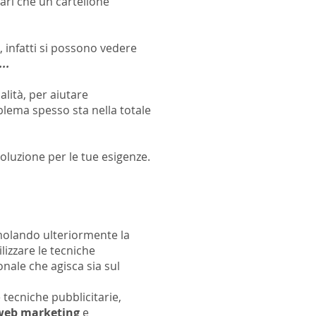
ari che un cartellone
, infatti si possono vedere
..
alità, per aiutare
blema spesso sta nella totale
luzione per le tue esigenze.
imolando ulteriormente la
lizzare le tecniche
nale che agisca sia sul
 tecniche pubblicitarie,
 web marketing
e