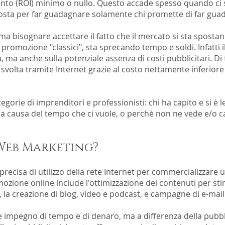
ento (ROI) minimo o nullo. Questo accade spesso quando ci si
posta per far guadagnare solamente chi promette di far guada
 ma bisognare accettare il fatto che il mercato si sta sposta
 promozione "classici", sta sprecando tempo e soldi. Infatti i
, ma anche sulla potenziale assenza di costi pubblicitari. Di
 svolta tramite Internet grazie al costo nettamente inferiore
orie di imprenditori e professionisti: chi ha capito e si è 
o a causa del tempo che ci vuole, o perchè non ne vede e/o ca
 Web Marketing?
recisa di utilizzo della rete Internet per commercializzare un
zione online include l'ottimizzazione dei contenuti per stim
ia, la creazione di blog, video e podcast, e campagne di e-mai
mpegno di tempo e di denaro, ma a differenza della pubblici