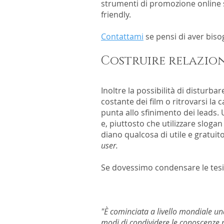
strumenti di promozione online s
friendly.
Contattami
se pensi di aver bis
Costruire relazio
Inoltre la possibilità di disturb
costante dei film o ritrovarsi la
punta allo sfinimento dei leads.
e, piuttosto che utilizzare slogan
diano qualcosa di utile e gratui
user.
Se dovessimo condensare le tes
"È cominciata a livello mondiale u
modi di condividere le conoscenze p