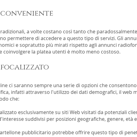
è conveniente
tradizionali, a volte costano così tanto che paradossalmente 
no permettere di accedere a questo tipo di servizi.
Gli annu
ici e sopratutto più mirati rispetto agli annunci radiofonic
e coinvolgere la platea utenti è molto meno costoso.
 focalizzato
line
ci saranno sempre una serie di opzioni che consentono 
ica, infatti attraverso l'utilizzo dei dati demografici, il we
odo che:
alizzato esclusivamente su siti Web visitati da potenziali clie
 d'interesse suddivisi per posizioni geografiche, genere, età e
cartellone pubblicitario potrebbe offrire questo tipo di pene