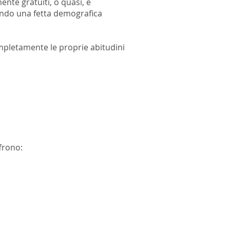
ente gratuiti, o quasi, e
zando una fetta demografica
mpletamente le proprie abitudini
frono: