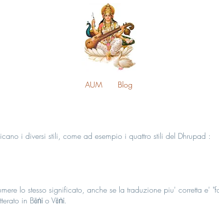
AUM
Blog
icano i diversi stili, come ad esempio i quattro stili del Dhrupad :
ere lo stesso significato, anche se la traduzione piu' corretta e' "fam
itterato in Bāṅī o Vāṅī.