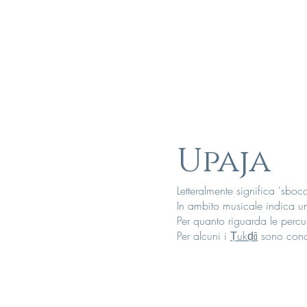
Upaja
Letteralmente significa 'sbocc
In ambito musicale indica u
Per quanto riguarda le perc
Per alcuni i
Ṭukḍā
sono cono