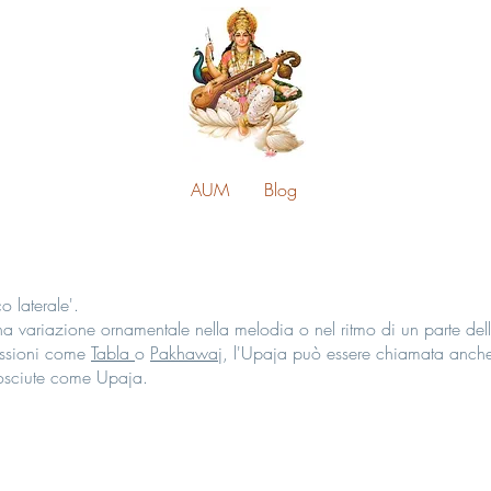
AUM
Blog
o laterale'.
na variazione ornamentale nella melodia o nel ritmo di un parte de
ussioni come
Tabla
o
Pakhawaj
, l'Upaja può essere chiamata anc
sciute come Upaja.