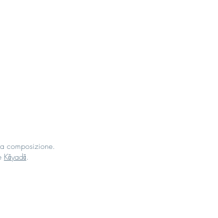
lla composizione.
he
Kāyadā
.