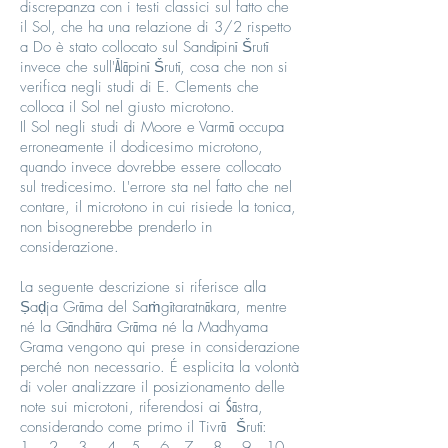
discrepanza con i testi classici sul fatto che
il Sol, che ha una relazione di 3/2 rispetto
a Do è stato collocato sul Sandīpinī Ṥrutī
invece che sull'Ālāpinī Ṥrutī, cosa che non si
verifica negli studi di E. Clements che
colloca il Sol nel giusto microtono.
Il Sol negli studi di Moore e Varmā occupa
erroneamente il dodicesimo microtono,
quando invece dovrebbe essere collocato
sul tredicesimo. L'errore sta nel fatto che nel
contare, il microtono in cui risiede la tonica,
non bisognerebbe prenderlo in
considerazione.
La seguente descrizione si riferisce alla
Ṣaḍja Grāma del Saṁgītaratnākara, mentre
né la Gāndhāra Grāma né la Madhyama
Grama vengono qui prese in considerazione
perché non necessario. É esplicita la volontà
di voler analizzare il posizionamento delle
note sui microtoni, riferendosi ai Śāstra,
considerando come primo il Tivrā Ṥrutī:
1 2 3 4 5 6 7 8 9 10