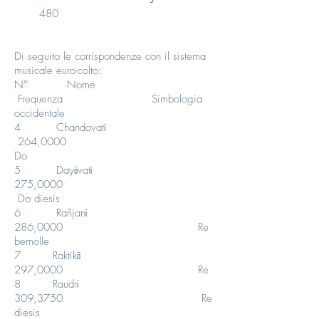
480
Di seguito le corrispondenze con il sistema
musicale euro-colto:
N° Nome
Frequenza Simbologia
occidentale
4 Chandovatī
264,0000
Do
5 Dayāvatī
275,0000
Do diesis
6 Rañjanī
286,0000 Re
bemolle
7 Raktikā
297,0000 Re
8 Raudrī
309,3750 Re
diesis