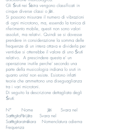
Gli Ṥrutī nei Śāstra vengono classificati in
cinque diverse classi o Jāti.
Si possono misurare il numero di vibrazioni
di ogni microtono, ma, essendo la tonica di
riferimento mobile, questi non sono valori
assoluti, ma relativi. Quindi se si dovesse
prendere in considerazione la somma delle
frequenze di un intera ottava e dividerla per
ventidue si otterrebbe il valore di uno Ṥrutī
relativo. A prescindere questa e' un
operazione inutile perche' secondo una
parte della musicologia indiana lo sruti in
quanto unita' non esiste. Esistono infatti
teorie che ammettono una diseguaglianza
tra i vari microtoni.
Di seguito la descrizione dettagliata degli
Ṥrutī:
N° Nome Jāti Svara nel
SaṁgītaPārijāta Svara nel
Saṁgītaratnākara Nomenclatura odierna
Frequenza