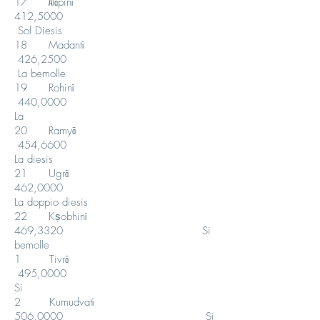
17 Ālāpinī
412,5000
Sol Diesis
18 Madantī
426,2500
La bemolle
19 Rohinī
440,0000
La
20 Ramyā
454,6600
La diesis
21 Ugrā
462,0000
La doppio diesis
22 Kṣobhinī
469,3320 Si
bemolle
1 Tivrā
495,0000
Si
2 Kumudvatī
506,0000 Si