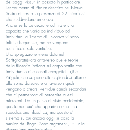
dei saggi vissuti in passato.In particolare,
l'esperimento di Bharat descritto nel Natya
Sastra dimostra la presenza di 22 microtoni
che suddividono un ottava.
Anche se la percezione uditiva è una
capacità che varia da individuo ad
individuo, all'interno di un'ottava vi sono
infinite frequenze, ma ne vengono
identificate solo ventidue.
Uno spiegazione viene data nel
Saṁgītaratnākara attraverso quelle teorie
della filosofia indiana sul corpo sottile che
individuano due canali energetici, Iḍā e
Piṅgalā, che salgono attorcigliandosi attorno
alla spina dorsale, e attraverso i quali
vengono a crearsi ventidue canali secondari
che ci permettono di percepire questi
microtoni. Da un punto di vista occidentale,
questa non può che apparire come una
speculazione filosofica, ma questo e' il
sistema su cui ancora oggi si basa la
musica dei
Raga
. Sono argomenti, utili alla
discussione musicologica.