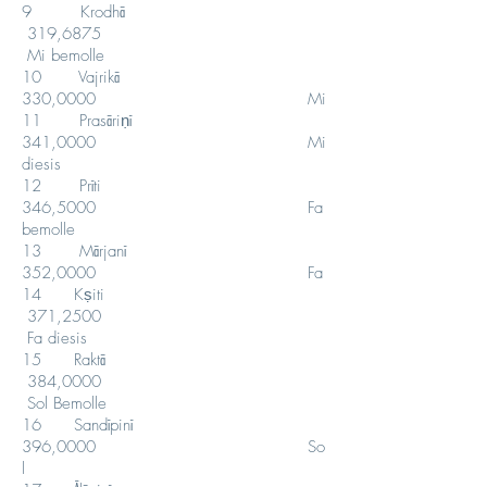
9 Krodhā
319,6875
Mi bemolle
10 Vajrikā
330,0000 Mi
11 Prasāriṇī
341,0000 Mi
diesis
12 Prīti
346,5000 Fa
bemolle
13 Mārjanī
352,0000 Fa
14 Kṣiti
371,2500
Fa diesis
15 Raktā
384,0000
Sol Bemolle
16 Sandīpinī
396,0000 So
l