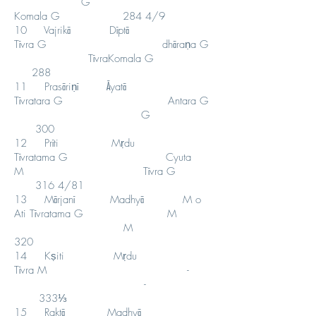
G
Komala G 284 4/9
10 Vajrikā Dīptā
Tīvra G dhāraṇa G
TīvraKomala G
288
11 Prasāriṇī Āyatā
Tīvratara G Antara G
G
300
12 Prīti Mṛdu
Tīvratama G Cyuta
M Tīvra G
316 4/81
13 Mārjanī Madhyā M o
Ati Tīvratama G M
M
320
14 Kṣiti Mṛdu
Tīvra M -
-
333⅓
15 Raktā Madhyā