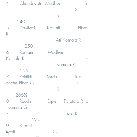
4 Chandovatī Madhyā S
S
S
240
5 Dayāvatī Karuṇā Pūrva
R
- Ati Komala R
250
6 Rañjanī Madhyā
Komala R -
Komala R
256
7 Raktikā Mṛdu R o
anche Pūrva G R
R
266⅔
8 Raudrī Dīptā Tīvratara R o
Komala G
- Tīvra R
270
9 Krodhā
Āyatā G