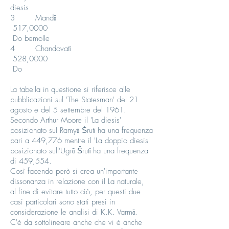
diesis
3 Mandā
517,0000
Do bemolle
4 Chandovatī
528,0000
Do
La tabella in questione si riferisce alle
pubblicazioni sul 'The Statesman' del 21
agosto e del 5 settembre del 1961.
Secondo Arthur Moore il 'La diesis'
posizionato sul Ramyā Ṥrutī ha una frequenza
pari a 449,776 mentre il 'La doppio diesis'
posizionato sull'Ugrā Ṥrutī ha una frequenza
di 459,554.
Così facendo però si crea un'importante
dissonanza in relazione con il La naturale,
al fine di evitare tutto ciò, per questi due
casi particolari sono stati presi in
considerazione le analisi di K.K. Varmā.
C'è da sottolineare anche che vi è anche