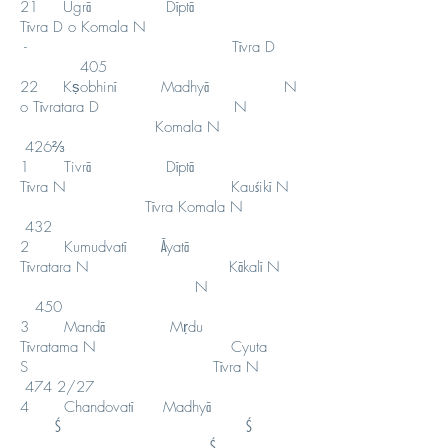
21 Ugrā Dīptā
Tīvra D o Komala N
- Tīvra D
405
22 Kṣobhinī Madhyā N
o Tīvratara D N
Komala N
426⅔
1 Tivrā Dīptā
Tīvra N Kauśikī N
Tīvra Komala N
432
2 Kumudvatī Āyatā
Tīvratara N Kākalī N
N
450
3 Mandā Mṛdu
Tīvratama N Cyuta
S Tīvra N
474 2/27
4 Chandovatī Madhyā
Ś Ś
Ś