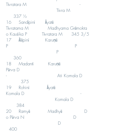
Tīvratara M -
Tīvra M
337 ½
16 Sandīpinī Āyatā
Tīvratama M Madhyama Grāmokta
o Kauśika P Tīvratara M 345 3/5
17 Ālāpinī Karuṇā
P P
P
360
18 Madantī Karuṇā
Pūrva D
- Ati Komala D
375
19 Rohinī Āyatā
Komala D -
Komala D
384
20 Ramyā Madhyā D
o Pūrva N D
D
400