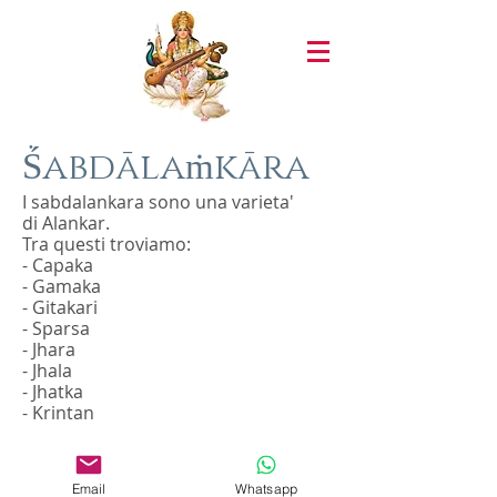
Ṥabdālaṁkāra
I sabdalankara sono una varieta'
di
Alankar.
Tra questi troviamo:
-
Capaka
-
Gamaka
-
Gitakari
-
Sparsa
-
Jhara
-
Jhala
-
Jhatka
-
Krintan
Email
Whatsapp