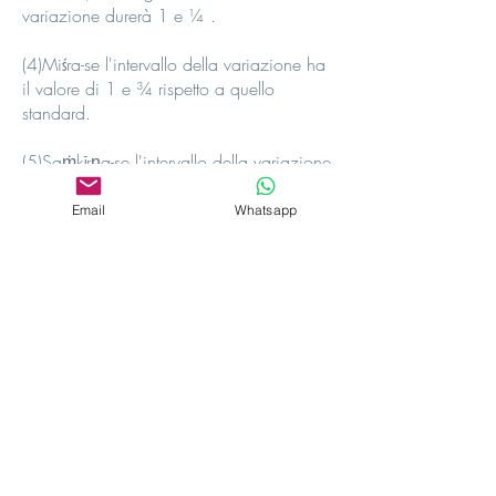
variazione durerà 1 e ¼ .
(4)Miśra-se l'intervallo della variazione ha
il valore di 1 e ¾ rispetto a quello
standard.
(5)Saṁkīrṇa-se l'intervallo della variazione
ha il valore di 2 e ¼ rispetto a quello
standard.
Email
Whatsapp
Esiste un'altra interpretazione delle prime
quattro categorie appena esposte:
(1)Catusra- Tāla composto in gruppi da
quattro Mātrā ciascuno.
(2)Tisra- Tāla composto in gruppi da tre
Mātrā ciascuno.
(3)Khaṇḍa- Tāla composto in gruppi di
ineguale numero di Mātrā.
(4)Miśra-Tāla composto sia da gruppi da