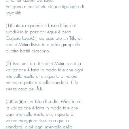
ornamentazioni del
Laya
.
Vengono menzionate cinque tipologie di
Layakārī:
(1)Catasra- quando il Laya di base è
suddiviso in porzioni eque è detto
Catasra Layakārī, ad esempio un Tāla di
sedici Mātrā diviso in quattro gruppi da
quattro battiti ciascuno.
(2)Tisra- un Tāla di sedici Mātrā in cui la
variazione è fatta in modo tale che ogni
intervallo risulta di un quarto di valore
minore rispetto a quello standard. È la
stessa cosa dell'Āḍi.
(3)Khaṇḍa- un Tāla di sedici Mātrā in cui
la variazione è fatta in modo tale che
ogni intervallo risulta di un quarto di
valore maggiore rispetto a quello
standard, cioè ogni intervallo della