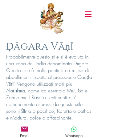
Ḍāgara Vāṇī
Probabilmente questo stile si è evoluto in
una zona dell'India denominata Ḍāgara.
Questo stile è molto poetico ed intriso di
abbellimenti rispetto al precedente Gauḍa
Vāṅī. Vengono utilizzati molti più
Alaṁkāra, come ad esempio Mīḍ, Āśa e
Zamzamā. I Rasa o sentimenti piu'
comunemente espressi da questo sitle
sono il Śānta o pacifico, Karuṇa o pathos
e Madura, dolce o affascinante.
Email
Whatsapp